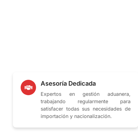
En Ahona Logistics SpA, nos especializamos en la
equipos y dispositivos médicos, asegurando que cada
su destino en óptimas condiciones.
Asesoría Dedicada
Expertos en gestión aduanera,
trabajando regularmente para
satisfacer todas sus necesidades de
importación y nacionalización.