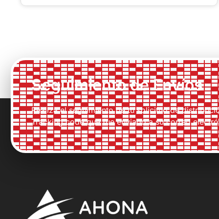
Seguimiento de Envíos
Realiza el seguimiento de tu solicitud de distribuci
Tracking code que fue enviado a su correo electró